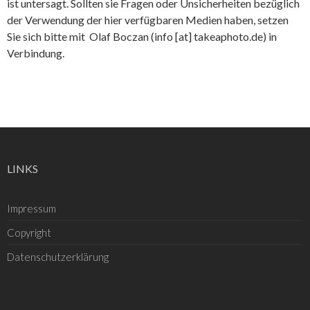
ist untersagt. Sollten sie Fragen oder Unsicherheiten bezüglich
der Verwendung der hier verfügbaren Medien haben, setzen
Sie sich bitte mit Olaf Boczan (info [at] takeaphoto.de) in
Verbindung.
LINKS
Impressum
Copyright
Datenschutzerklärung